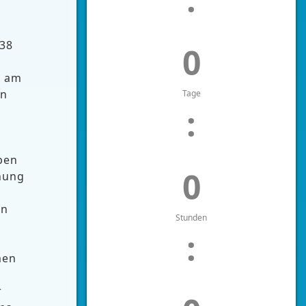
 38
0
, am
en
Tage
:
ben
0
nung
In
Stunden
:
men
r