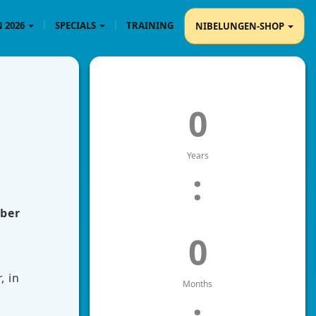
 2026
SPECIALS
TRAINING
NIBELUNGEN-SHOP
0
Years
:
mber
0
, in
Months
: