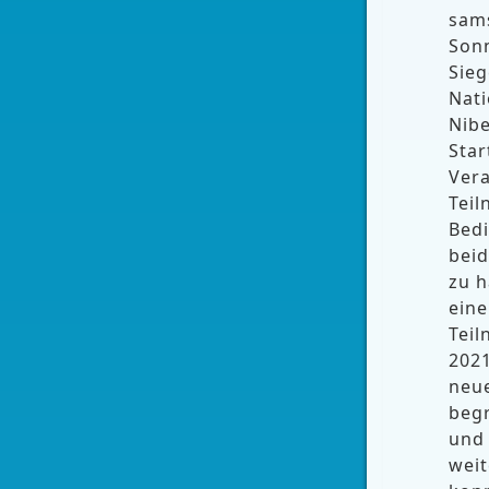
sams
Sonn
Sie
Nati
Nibe
Star
Vera
Teil
Bedi
beid
zu h
eine
Teil
2021
neue
beg
und
weit