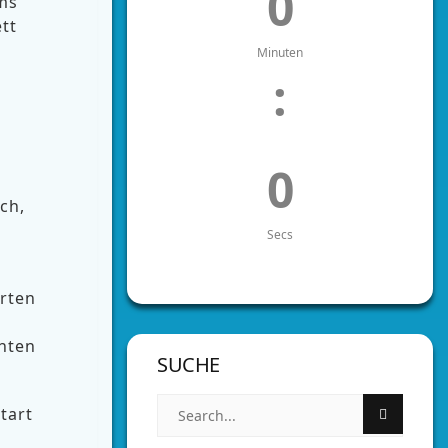
0
ms
tt
Minuten
:
0
ich,
Secs
erten
hten
SUCHE
tart