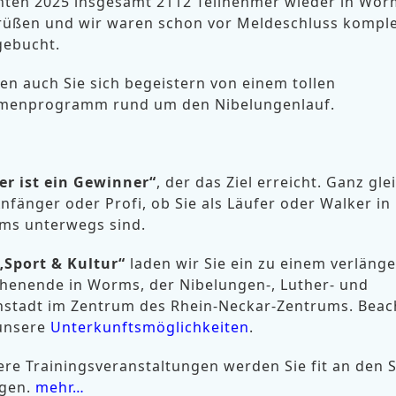
nten 2025 insgesamt 2112 Teilnehmer wieder in Wor
rüßen und wir waren schon vor Meldeschluss komple
gebucht.
en auch Sie sich begeistern von einem tollen
menprogramm rund um den Nibelungenlauf.
er ist ein Gewinner“
, der das Ziel erreicht. Ganz gle
nfänger oder Profi, ob Sie als Läufer oder Walker in
ms unterwegs sind.
„Sport & Kultur“
laden wir Sie ein zu einem verläng
henende in Worms, der Nibelungen-, Luther- und
nstadt im Zentrum des Rhein-Neckar-Zentrums. Beac
 unsere
Unterkunftsmöglichkeiten
.
re Trainingsveranstaltungen werden Sie fit an den S
ngen.
mehr…