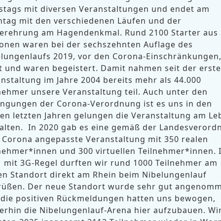
tags mit diversen Veranstaltungen und endet am
tag mit den verschiedenen Läufen und der
gerehrung am Hagendenkmal. Rund 2100 Starter aus
onen waren bei der sechszehnten Auflage des
lungenlaufs 2019, vor den Corona-Einschränkungen
t und waren begeistert. Damit nahmen seit der erst
nstaltung im Jahre 2004 bereits mehr als 44.000
nehmer unsere Veranstaltung teil. Auch unter den
ngungen der Corona-Verordnung ist es uns in den
en letzten Jahren gelungen die Veranstaltung am Le
alten. In 2020 gab es eine gemäß der Landesverord
 Corona angepasste Veranstaltung mit 350 realen
nehmer*innen und 300 virtuellen Teilnehmer*innen. 
 mit 3G-Regel durften wir rund 1000 Teilnehmer am
n Standort direkt am Rhein beim Nibelungenlauf
rüßen. Der neue Standort wurde sehr gut angenom
 die positiven Rückmeldungen hatten uns bewogen,
erhin die Nibelungenlauf-Arena hier aufzubauen. Wi