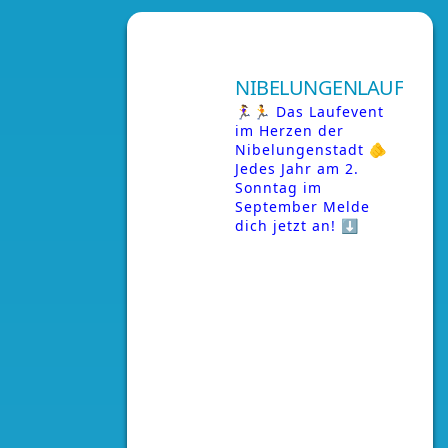
NIBELUNGENLAUF
🏃‍♀️🏃 Das Laufevent
im Herzen der
Nibelungenstadt
🫵
Jedes Jahr am 2.
Sonntag im
September
Melde
dich jetzt an! ⬇️