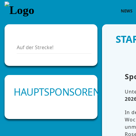
NEWS
STA
Auf der Strecke!
Sp
HAUPTSPONSOREN
Unte
202
In d
Woch
unm
Rose