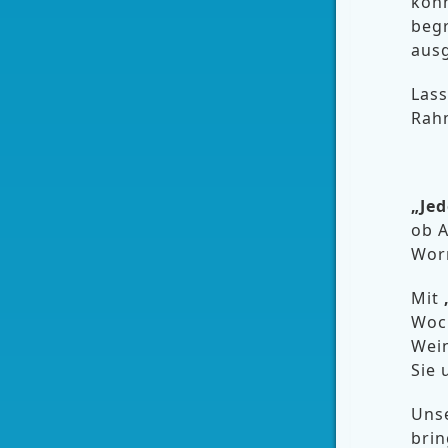
kon
beg
aus
Lass
Rah
„Jed
ob A
Wor
Mit
Woc
Wei
Sie
Unse
bri