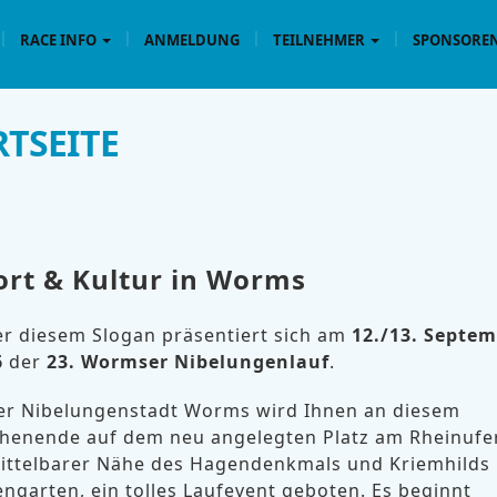
RACE INFO
ANMELDUNG
TEILNEHMER
SPONSOREN
RTSEITE
ort & Kultur in
Worms
r diesem Slogan präsentiert sich am
12./13. Septe
6
der
23. Wormser Nibelungenlauf
.
er Nibelungenstadt Worms wird Ihnen an diesem
enende auf dem neu angelegten Platz am Rheinufer
ittelbarer Nähe des Hagendenkmals und Kriemhilds
ngarten, ein tolles Laufevent geboten. Es beginnt