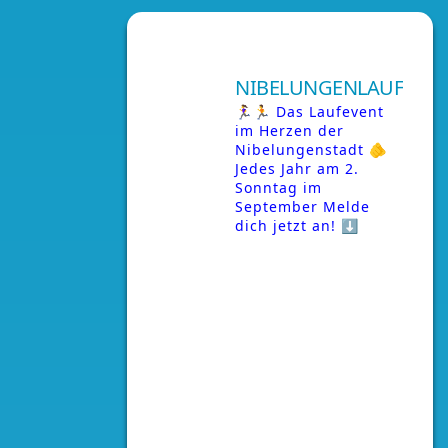
NIBELUNGENLAUF
🏃‍♀️🏃 Das Laufevent
im Herzen der
Nibelungenstadt
🫵
Jedes Jahr am 2.
Sonntag im
September
Melde
dich jetzt an! ⬇️