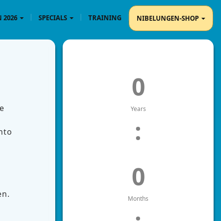
 2026
SPECIALS
TRAINING
NIBELUNGEN-SHOP
0
ze
Years
:
nto
0
en.
Months
: