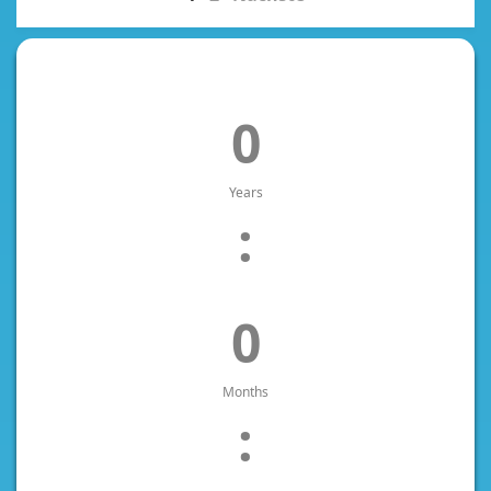
0
Years
:
0
Months
: