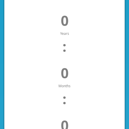
0
Years
:
0
Months
:
0