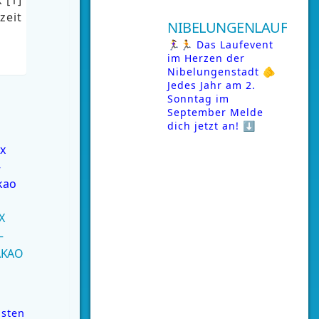
zeit
NIBELUNGENLAUF
🏃‍♀️🏃 Das Laufevent
im Herzen der
Nibelungenstadt
🫵
Jedes Jahr am 2.
Sonntag im
September
Melde
dich jetzt an! ⬇️
X
–
AKAO
sten