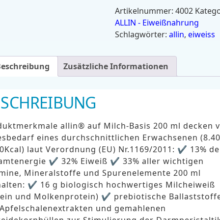
Artikelnummer:
4002
Katego
ALLIN - Eiweißnahrung
Schlagwörter:
allin
,
eiweiss
Beschreibung
Zusätzliche Informationen
ESCHREIBUNG
duktmerkmale allin® auf Milch-Basis 200 ml decken 
sbedarf eines durchschnittlichen Erwachsenen (8.40
0Kcal) laut Verordnung (EU) Nr.1169/2011: ✔ 13% de
amtenergie ✔ 32% Eiweiß ✔ 33% aller wichtigen
amine, Mineralstoffe und Spurenelemente 200 ml
alten: ✔ 16 g biologisch hochwertiges Milcheiweiß
ein und Molkenprotein) ✔ prebiotische Ballaststoff
 Apfelschalenextrakten und gemahlenen
eidekornhüllen zur Stimulierung der Darmperistaltik