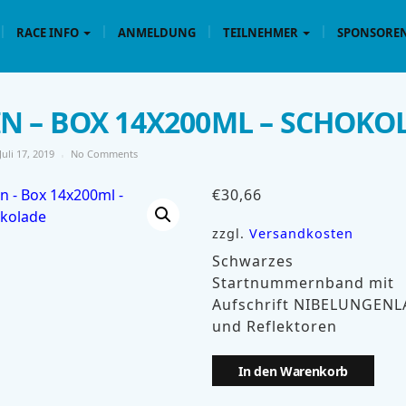
RACE INFO
ANMELDUNG
TEILNEHMER
SPONSOREN
IN – BOX 14X200ML – SCHOKO
Juli 17, 2019
No Comments
€
30,66
zzgl.
Versandkosten
Schwarzes
Startnummernband mit
Aufschrift NIBELUNGEN
und Reflektoren
In den Warenkorb