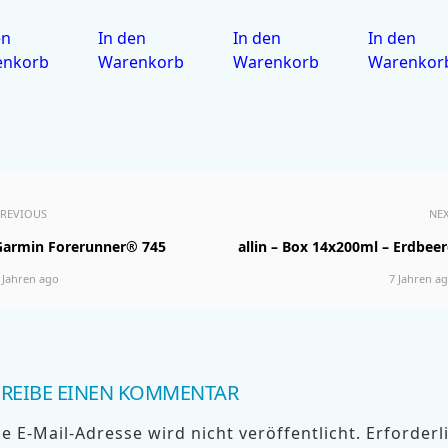
en
In den
In den
In den
enkorb
Warenkorb
Warenkorb
Warenkor
REVIOUS
NE
Garmin Forerunner® 745
allin – Box 14x200ml – Erdbeer
 Jahren ago
7 Jahren a
REIBE EINEN KOMMENTAR
e E-Mail-Adresse wird nicht veröffentlicht.
Erforderl