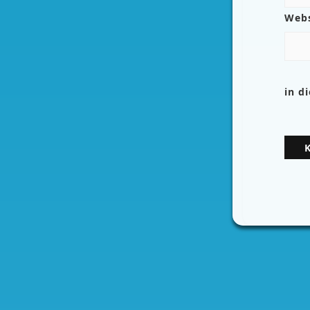
Webs
in d