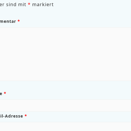
er sind mit
*
markiert
mentar
*
me
*
il-Adresse
*