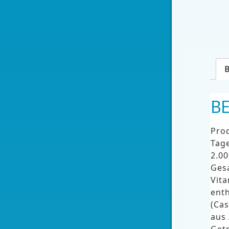
B
Pro
Tage
2.00
Ges
Vit
enth
(Cas
aus
Getr