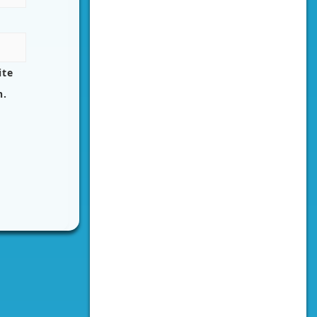
ite
n.