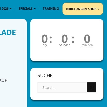
 2026
SPECIALS
TRAINING
NIBELUNGEN-SHOP
LADE
0
:
0
:
0
Tage
Stunden
Minuten
SUCHE
LAUF