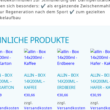
nen sich besonders: ✔ als ergänzende Zwischenmahl
ur Regeneration nach dem Sport ✔ zum gezielten
kelaufbau
HNLICHE PRODUKTE
N – BOX
ALLIN – BOX
ALLIN – BOX
ALLIN – BO
00ML –
14X200ML –
14X200ML –
14X200ML 
-KARTON
KAFFEE
ERDBEERE
HAFER – K
9
€
30,66
€
30,66
€
30,99
zzgl.
zzgl.
zzgl.
andkosten
Versandkosten
Versandkosten
Versandko