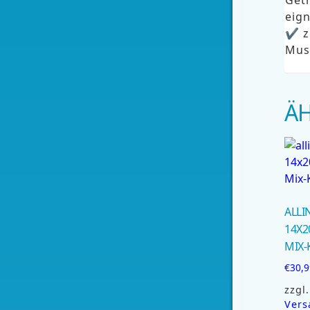
eig
✔ z
Mus
Ä
ALLI
14X2
MIX
€
30,9
zzgl.
Vers