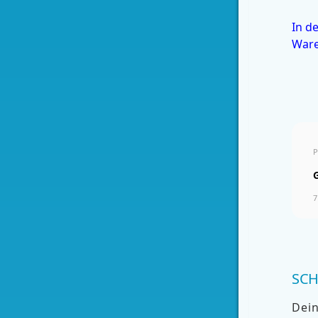
In d
War
P
7
SCH
Dein