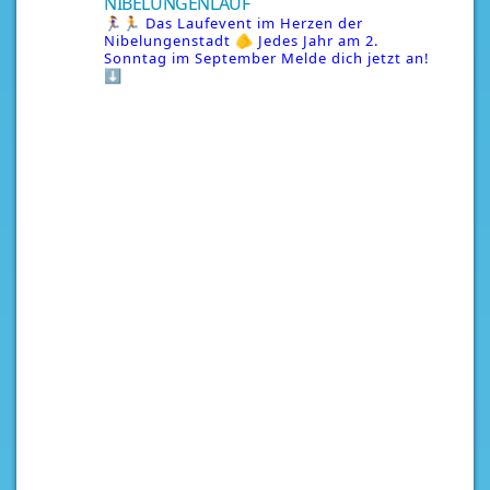
NIBELUNGENLAUF
🏃‍♀️🏃 Das Laufevent im Herzen der
Nibelungenstadt
🫵 Jedes Jahr am 2.
Sonntag im September
Melde dich jetzt an!
⬇️