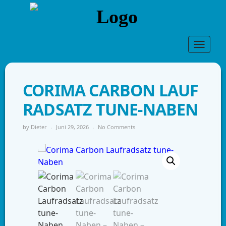
Toggle
navigat
CORIMA CARBON LAUF
RADSATZ TUNE-NABEN
by
Dieter
Juni 29, 2026
No Comments