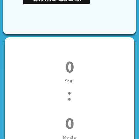
0
Years
:
0
Months