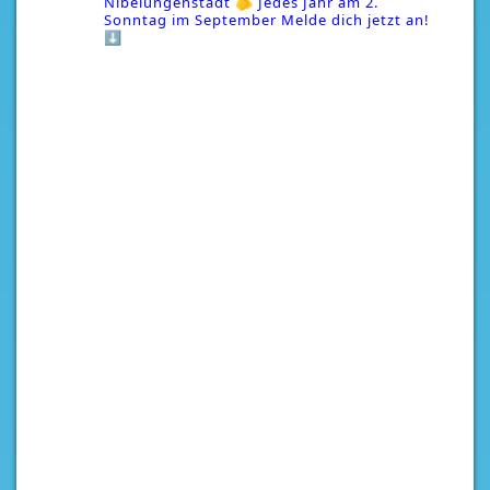
Nibelungenstadt
🫵 Jedes Jahr am 2.
Sonntag im September
Melde dich jetzt an!
⬇️