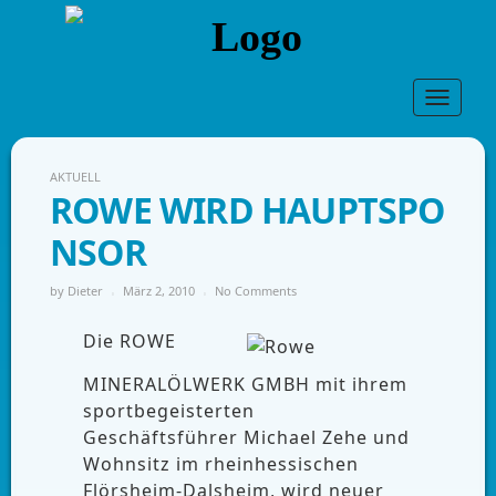
Toggle
navigat
AKTUELL
ROWE WIRD HAUPTSPO
NSOR
by
Dieter
März 2, 2010
No Comments
Die ROWE
MINERALÖLWERK GMBH mit ihrem
sportbegeisterten
Geschäftsführer Michael Zehe und
Wohnsitz im rheinhessischen
Flörsheim-Dalsheim, wird neuer