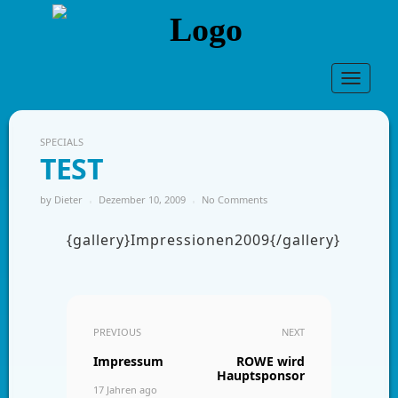
Toggle
navigat
SPECIALS
TEST
by
Dieter
Dezember 10, 2009
No Comments
{gallery}Impressionen2009{/gallery}
PREVIOUS
NEXT
Impressum
ROWE wird
Hauptsponsor
17 Jahren ago